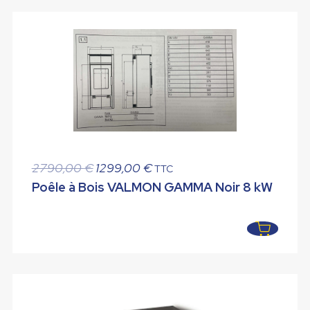
Le
Le
2790,00
€
1299,00
€
TTC
prix
prix
Poêle à Bois VALMON GAMMA Noir 8 kW
initial
actuel
était :
est :
2790,00 €.
1299,00 €.