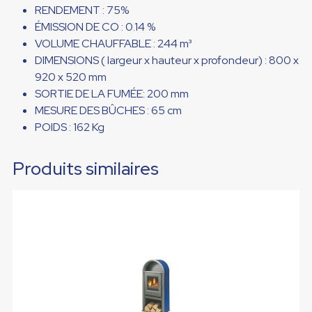
RENDEMENT : 75%
ÉMISSION DE CO :
0.14 %
VOLUME CHAUFFABLE :
244 m³
DIMENSIONS ( largeur x hauteur x profondeur) : 8
00 x
920 x 520 mm
SORTIE DE LA FUMÉE:
200 mm
MESURE DES BÛCHES : 6
5 cm
POIDS :
162 Kg
Produits similaires