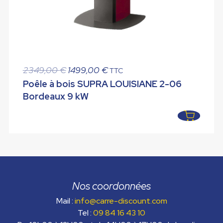
Le
Le
2349,00
€
1499,00
€
TTC
prix
prix
Poêle à bois SUPRA LOUISIANE 2-06
initial
actuel
Bordeaux 9 kW
était :
est :
2349,00 €.
1499,00 €.
Nos coordonnées
Mail :
info@carre-discount.com
Tel :
09 84 16 43 10