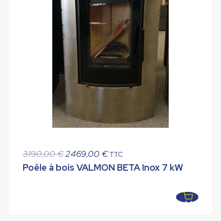
Le
Le
3190,00
€
2469,00
€
TTC
prix
prix
Poêle à bois VALMON BETA Inox 7 kW
initial
actuel
était :
est :
3190,00 €.
2469,00 €.