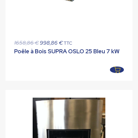
Le
Le
1658,86
€
998,86
€
TTC
prix
prix
Poêle à Bois SUPRA OSLO 25 Bleu 7 kW
initial
actuel
était :
est :
1658,86 €.
998,86 €.