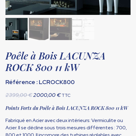
Poêle à Bois LACUNZA
ROCK 800 11 kW
Référence : LCROCK800
Le
Le
2399,00
€
2000,00
€
TTC
prix
prix
Points Forts du Poêle à Bois LACUNZA ROCK 800 11 kW
initial
actuel
était :
est :
Fabriqué en Acier avec deux intérieurs: Vermiculite ou
2399,00 €.
2000,00 €.
Acier. Il se décline sous trois mesures différentes : 700,
800 et 1000. Il incorpore des turbines réglables avec