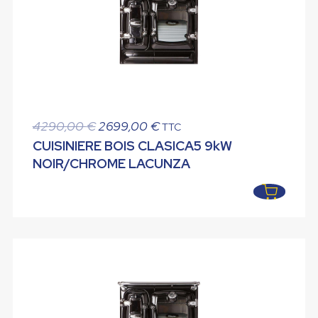
Le
Le
4290,00
€
2699,00
€
TTC
prix
prix
CUISINIERE BOIS CLASICA5 9kW
initial
actuel
NOIR/CHROME LACUNZA
était :
est :
4290,00 €.
2699,00 €.