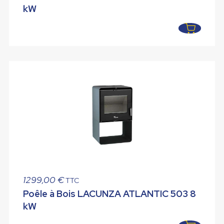
initial
actuel
kW
était :
est :
1290,00 €.
1114,00 €.
1299,00
€
TTC
Poêle à Bois LACUNZA ATLANTIC 503 8
kW