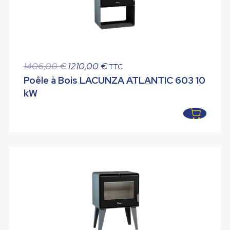
Le
Le
1406,00
€
1210,00
€
TTC
prix
prix
Poêle à Bois LACUNZA ATLANTIC 603 10
initial
actuel
kW
était :
est :
1406,00 €.
1210,00 €.