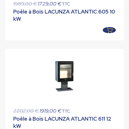
Le
Le
1989,00
€
1729,00
€
TTC
prix
prix
Poêle à Bois LACUNZA ATLANTIC 605 10
initial
actuel
kW
était :
est :
1989,00 €.
1729,00 €.
Le
Le
2202,00
€
1919,00
€
TTC
prix
prix
Poêle à Bois LACUNZA ATLANTIC 611 12
initial
actuel
kW