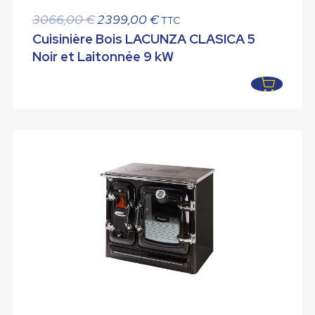
Le
Le
3066,00
€
2399,00
€
TTC
prix
prix
Cuisinière Bois LACUNZA CLASICA 5
initial
actuel
Noir et Laitonnée 9 kW
était :
est :
3066,00 €.
2399,00 €.