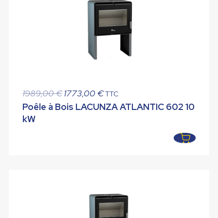
Le
Le
1989,00
€
1773,00
€
TTC
prix
prix
Poêle à Bois LACUNZA ATLANTIC 602 10
initial
actuel
kW
était :
est :
1989,00 €.
1773,00 €.