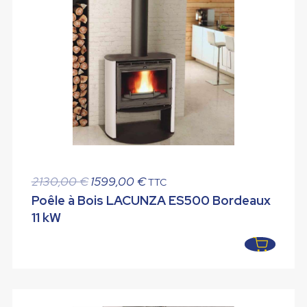
Le
Le
2130,00
€
1599,00
€
TTC
prix
prix
Poêle à Bois LACUNZA ES500 Bordeaux
initial
actuel
11 kW
était :
est :
2130,00 €.
1599,00 €.