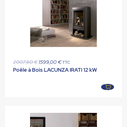
Le
Le
2007,60
€
1599,00
€
TTC
prix
prix
Poêle à Bois LACUNZA IRATI 12 kW
initial
actuel
était :
est :
2007,60 €.
1599,00 €.