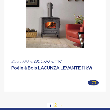
Le
Le
2530,00
€
1990,00
€
TTC
prix
prix
Poêle à Bois LACUNZA LEVANTE 11 kW
initial
actuel
était :
est :
2530,00 €.
1990,00 €.
1
2
→