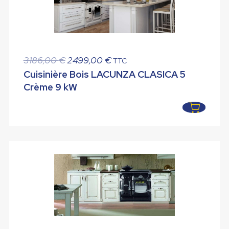
Le
Le
3186,00
€
2499,00
€
TTC
prix
prix
Cuisinière Bois LACUNZA CLASICA 5
initial
actuel
Crème 9 kW
était :
est :
3186,00 €.
2499,00 €.