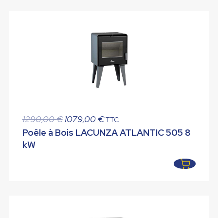
Le
Le
1290,00
€
1079,00
€
TTC
prix
prix
Poêle à Bois LACUNZA ATLANTIC 505 8
initial
actuel
kW
était :
est :
1290,00 €.
1079,00 €.