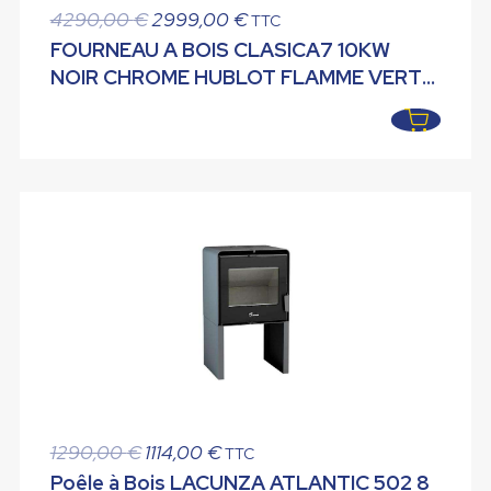
Le
Le
4290,00
€
2999,00
€
TTC
prix
prix
FOURNEAU A BOIS CLASICA7 10KW
initial
actuel
NOIR CHROME HUBLOT FLAMME VERTE
était :
est :
RENDEMENT 78% CO2 0.09% LACUNZA
4290,00 €.
2999,00 €.
Le
Le
1290,00
€
1114,00
€
TTC
prix
prix
Poêle à Bois LACUNZA ATLANTIC 502 8