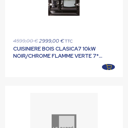
Le
Le
4599,00
€
2999,00
€
TTC
prix
prix
CUISINIERE BOIS CLASICA7 10kW
initial
actuel
NOIR/CHROME FLAMME VERTE 7*
était :
est :
RENDEMENT 75% EMISSION CO 0.09%
4599,00 €.
2999,00 €.
LACUNZA