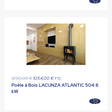
Le
Le
1290,00
€
1054,00
€
TTC
prix
prix
Poêle à Bois LACUNZA ATLANTIC 504 8
initial
actuel
kW
était :
est :
1290,00 €.
1054,00 €.