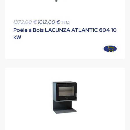
Le
Le
1372,00
€
1012,00
€
TTC
prix
prix
Poêle à Bois LACUNZA ATLANTIC 604 10
initial
actuel
kW
était :
est :
1372,00 €.
1012,00 €.