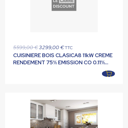
Le
Le
5599,00
€
3299,00
€
TTC
prix
prix
CUISINIERE BOIS CLASICA8 11kW CREME
initial
actuel
RENDEMENT 75% EMISSION CO 0.11%
était :
est :
LACUNZA
5599,00 €.
3299,00 €.