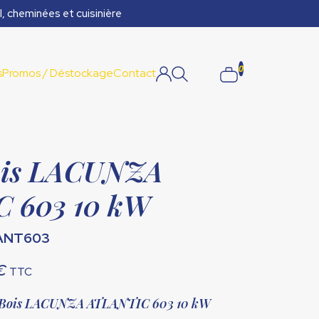
l, cheminées et cuisinière
0
s
Promos / Déstockage
Contact
Bois LACUNZA
 603 10 kW
LANT603
Le
€
TTC
prix
e à Bois LACUNZA ATLANTIC 603 10 kW
actuel