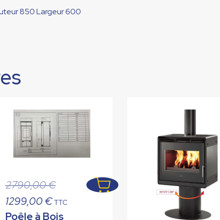
uteur 850 Largeur 600
res
Le
2790,00
€
prix
Le
1299,00
€
TTC
initial
prix
Poêle à Bois
était :