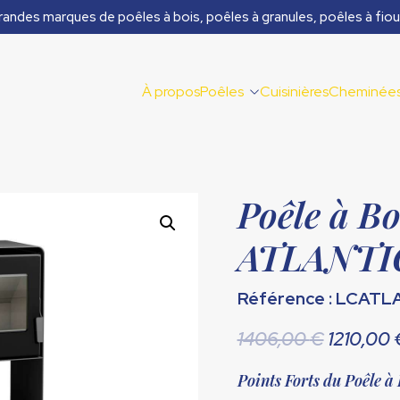
randes marques de poêles à bois, poêles à granules, poêles à fiou
À propos
Poêles
Cuisinières
Cheminée
Poêle à 
ATLANTIC
Référence : LCAT
Le
1406,00
€
1210,00
prix
Points Forts du Poêl
initial