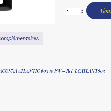
était :
1406,00 €
Ajou
 complémentaires
is LACUNZA ATLANTIC 603 10 kW – Ref. LCATLANT603