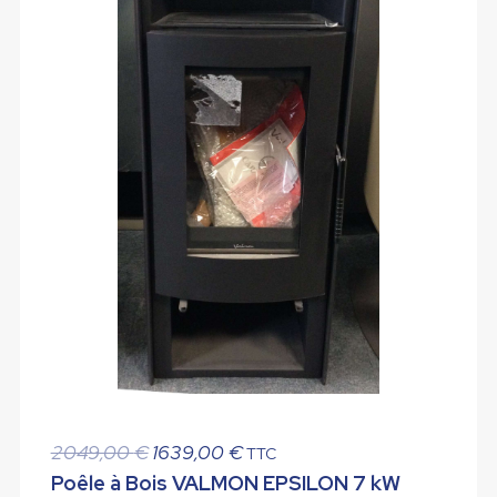
Le
Le
2049,00
€
1639,00
€
TTC
prix
prix
Poêle à Bois VALMON EPSILON 7 kW