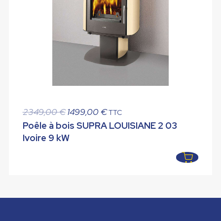
Le
Le
2349,00
€
1499,00
€
TTC
prix
prix
Poêle à bois SUPRA LOUISIANE 2 03
initial
actuel
Ivoire 9 kW
était :
est :
2349,00 €.
1499,00 €.