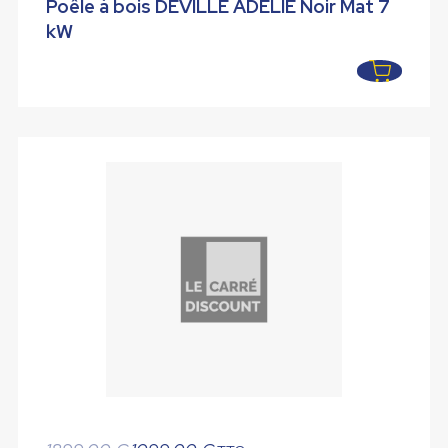
prix
prix
Poêle à bois DEVILLE ADELIE Noir Mat 7
initial
actuel
kW
était :
est :
799,00 €.
739,00 €.
Le
Le