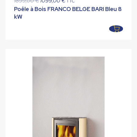
1899,00
€
1099,00
€
TTC
prix
prix
Poêle à Bois FRANCO BELGE BARI Bleu 8
initial
actuel
kW
était :
est :
1899,00 €.
1099,00 €.