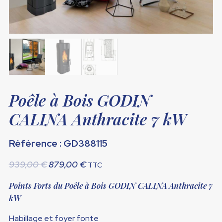
Poêle à Bois GODIN
CALINA Anthracite 7 kW
Référence : GD388115
Le
Le
939,00
€
879,00
€
TTC
prix
prix
Points Forts du Poêle à Bois GODIN CALINA Anthracite 7
initial
actuel
kW
était :
est :
939,00 €.
879,00 €.
Habillage et foyer fonte