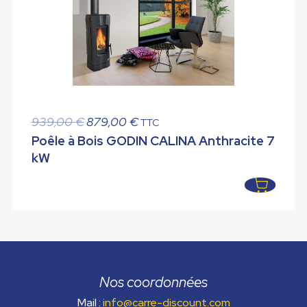
Le
Le
939,00
€
879,00
€
TTC
prix
prix
Poêle à Bois GODIN CALINA Anthracite 7
initial
actuel
kW
était :
est :
939,00 €.
879,00 €.
Nos coordonnées
Mail :
info@carre-discount.com