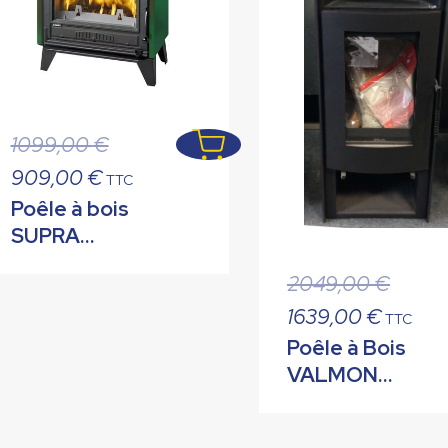
Le
1099,00
€
prix
Le
909,00
€
TTC
initial
prix
Poêle à bois
était :
actuel
SUPRA
1099,00 €.
est :
MULHOUSE
909,00 €.
Le
2049,00
€
15 Vert 10 kW
prix
Le
1639,00
€
TTC
initial
prix
Poêle à Bois
était :
actuel
VALMON
2049,00
est :
EPSILON 7
1639,00 
kW