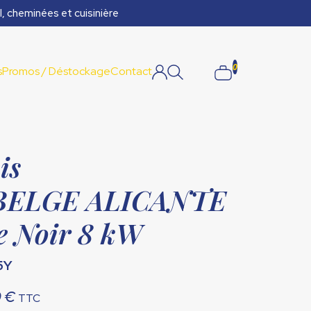
l, cheminées et cuisinière
0
s
Promos / Déstockage
Contact
is
ELGE ALICANTE
e Noir 8 kW
5Y
Le
0
€
TTC