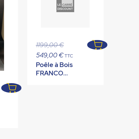
Le
1199,00
€
prix
Le
549,00
€
TTC
initial
prix
Poêle à Bois
était :
actuel
FRANCO
1199,00 €.
est :
BELGE
549,00 €.
BIGORRE 10
kW
 €.
€.