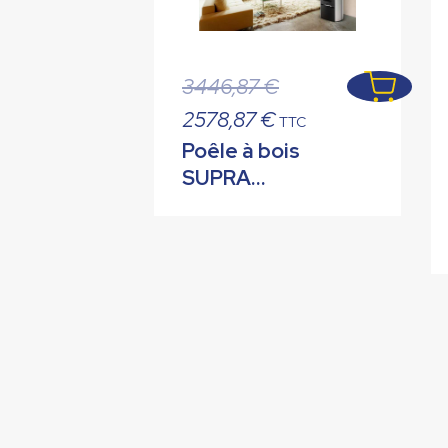
Le
3446,87
€
prix
Le
2578,87
€
TTC
initial
prix
Poêle à bois
était :
actuel
SUPRA
3446,87 €.
est :
HANOOK
2578,87 €.
Noir côtés
Gris
Aluminium 7
kW