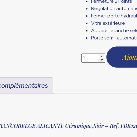
Fermeture 2 Points
Régulation automatiq
Ferme-porte hydraul
Vitre extérieure
Appareil étanche se
Porte semi-automati
Ajou
 complémentaires
is FRANCOBELGE ALICANTE Céramique Noir – Ref. FBK1