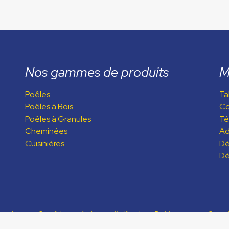
Nos gammes de produits
M
Poêles
Ta
Poêles à Bois
C
Poêles à Granules
Té
Cheminées
Ad
Cuisinières
Dé
Dé
ns légales
Conditions générales d’utilisation
Politique de confidenti