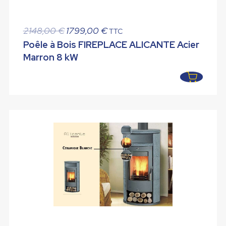
Le
Le
2148,00
€
1799,00
€
TTC
prix
prix
Poêle à Bois FIREPLACE ALICANTE Acier
initial
actuel
Marron 8 kW
était :
est :
2148,00 €.
1799,00 €.