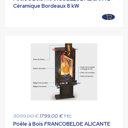
initial
actuel
Céramique Bordeaux 8 kW
était :
est :
3099,00 €.
1799,00 €.
Le
Le
3099,00
€
1799,00
€
TTC
prix
prix
Poêle à Bois FRANCOBELGE ALICANTE