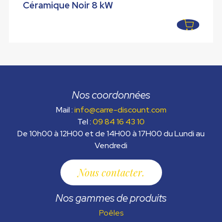
initial
actuel
Céramique Noir 8 kW
était :
est :
3099,00 €.
1799,00 €.
Nos coordonnées
Mail :
info@carre-discount.com
Tel :
09 84 16 43 10
De 10h00 à 12H00 et de 14H00 à 17H00 du Lundi au
Vendredi
Nous contacter
Nos gammes de produits
Poêles