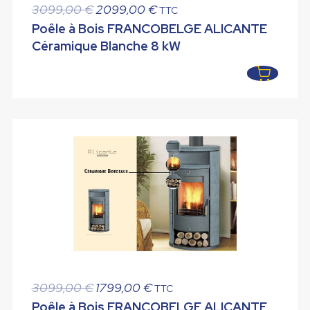
Le
Le
3099,00
€
2099,00
€
TTC
prix
prix
Poêle à Bois FRANCOBELGE ALICANTE
initial
actuel
Céramique Blanche 8 kW
était :
est :
3099,00 €.
2099,00 €.
Le
Le
3099,00
€
1799,00
€
TTC
prix
prix
Poêle à Bois FRANCOBELGE ALICANTE