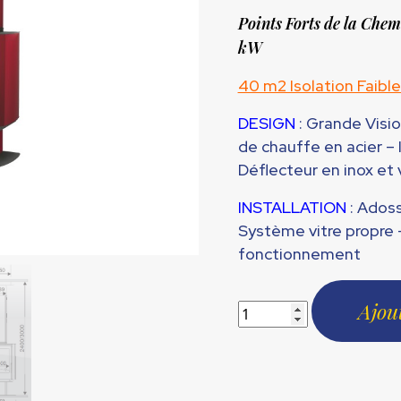
prix
Points Forts
de la Chem
initial
kW
était :
2349,00 
40 m2 Isolation Faibl
DESIGN
: Grande Visio
de chauffe en acier – I
Déflecteur en inox et 
INSTALLATION
: Ados
Système vitre propre 
fonctionnement
Ajou