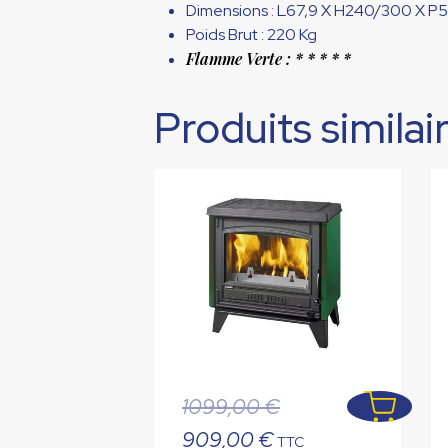
Dimensions : L67,9 X H240/300 X P
Poids Brut : 220 Kg
Flamme Verte : * * * * *
Produits similai
Le
1099,00
€
prix
Le
909,00
€
TTC