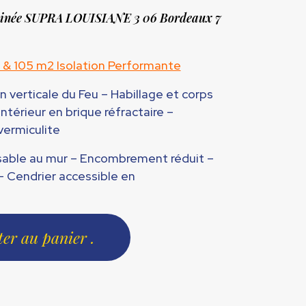
prix
inée SUPRA LOUISIANE 3 06 Bordeaux 7
actuel
est :
€.
1769,00 €.
e & 105 m2 Isolation Performante
n verticale du Feu – Habillage et corps
ntérieur en brique réfractaire –
vermiculite
sable au mur – Encombrement réduit –
– Cendrier accessible en
ter au panier