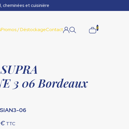
l, cheminées et cuisinière
0
s
Promos / Déstockage
Contact
 SUPRA
E 3 06 Bordeaux
ISIAN3-06
Le
0
€
TTC