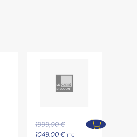
Le
1999,00
€
prix
Le
1049,00
€
TTC