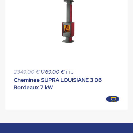
Le
Le
2349,00
€
1769,00
€
TTC
prix
prix
Cheminée SUPRA LOUISIANE 3 06
initial
actuel
Bordeaux 7 kW
était :
est :
2349,00 €.
1769,00 €.