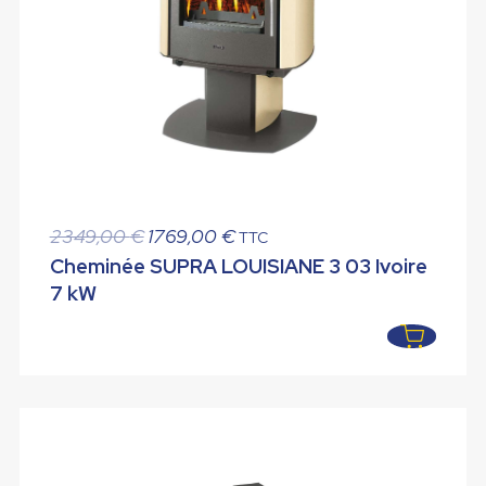
Le
Le
2349,00
€
1769,00
€
TTC
prix
prix
Cheminée SUPRA LOUISIANE 3 03 Ivoire
initial
actuel
7 kW
était :
est :
2349,00 €.
1769,00 €.