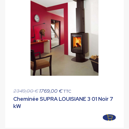
Le
Le
2349,00
€
1769,00
€
TTC
prix
prix
Cheminée SUPRA LOUISIANE 3 01 Noir 7
initial
actuel
kW
était :
est :
2349,00 €.
1769,00 €.