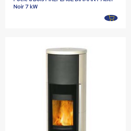
initial
actuel
Noir 7 kW
était :
est :
3176,40 €.
2499,40 €.