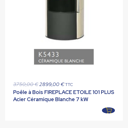
Le
Le
3750,00
€
2899,00
€
TTC
prix
prix
Poêle à Bois FIREPLACE ETOILE 101 PLUS
initial
actuel
Acier Céramique Blanche 7 kW
était :
est :
3750,00 €.
2899,00 €.