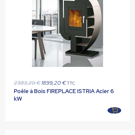
Le
Le
2383,20
€
1899,20
€
TTC
prix
prix
Poêle à Bois FIREPLACE ISTRIA Acier 6
initial
actuel
kW
était :
est :
2383,20 €.
1899,20 €.