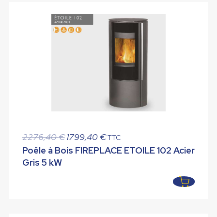
Le
Le
2276,40
€
1799,40
€
TTC
prix
prix
Poêle à Bois FIREPLACE ETOILE 102 Acier
initial
actuel
Gris 5 kW
était :
est :
2276,40 €.
1799,40 €.