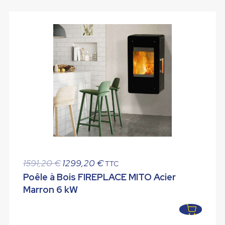
Le
Le
1591,20
€
1299,20
€
TTC
prix
prix
Poêle à Bois FIREPLACE MITO Acier
initial
actuel
Marron 6 kW
était :
est :
1591,20 €.
1299,20 €.