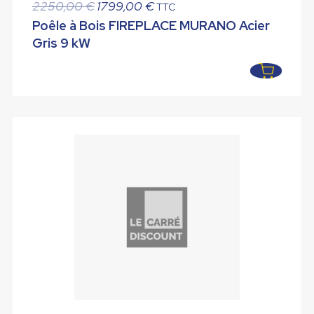
Le
Le
2250,00
€
1799,00
€
TTC
prix
prix
Poêle à Bois FIREPLACE MURANO Acier
initial
actuel
Gris 9 kW
était :
est :
2250,00 €.
1799,00 €.