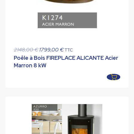
Le
Le
2148,00
€
1799,00
€
TTC
prix
prix
Poêle à Bois FIREPLACE ALICANTE Acier
initial
actuel
Marron 8 kW
était :
est :
2148,00 €.
1799,00 €.