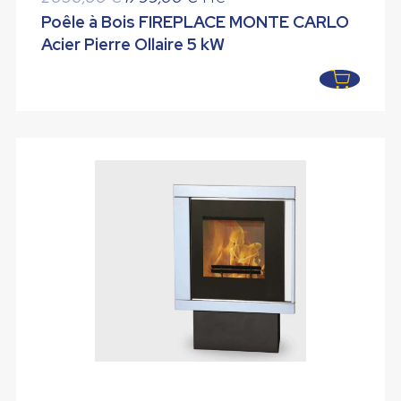
prix
prix
Poêle à Bois FIREPLACE MONTE CARLO
initial
actuel
Acier Pierre Ollaire 5 kW
était :
est :
2050,00 €.
1799,00 €.