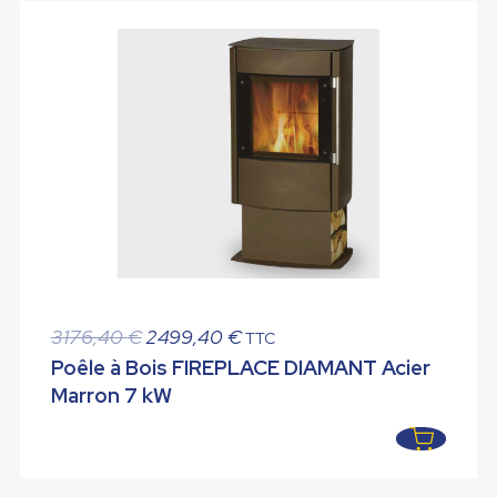
Le
Le
3176,40
€
2499,40
€
TTC
prix
prix
Poêle à Bois FIREPLACE DIAMANT Acier
initial
actuel
Marron 7 kW
était :
est :
3176,40 €.
2499,40 €.