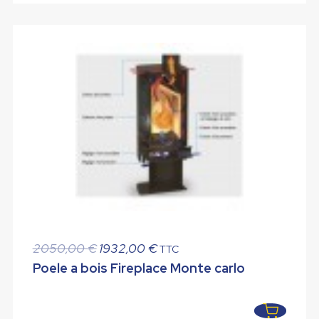
Le
Le
2050,00
€
1932,00
€
TTC
prix
prix
Poele a bois Fireplace Monte carlo
initial
actuel
était :
est :
2050,00 €.
1932,00 €.