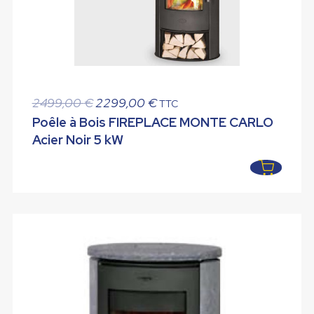
Le
Le
2499,00
€
2299,00
€
TTC
prix
prix
Poêle à Bois FIREPLACE MONTE CARLO
initial
actuel
Acier Noir 5 kW
était :
est :
2499,00 €.
2299,00 €.