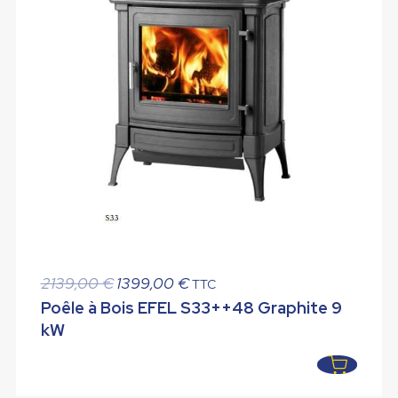
Le
Le
2139,00
€
1399,00
€
TTC
prix
prix
Poêle à Bois EFEL S33++48 Graphite 9
initial
actuel
kW
était :
est :
2139,00 €.
1399,00 €.