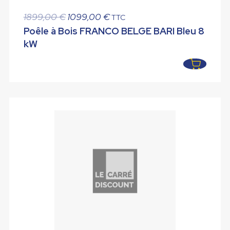
Le
Le
1899,00
€
1099,00
€
TTC
prix
prix
Poêle à Bois FRANCO BELGE BARI Bleu 8
initial
actuel
kW
était :
est :
1899,00 €.
1099,00 €.