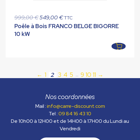
Le
Le
999,00
€
549,00
€
TTC
prix
prix
Poêle à Bois FRANCO BELGE BIGORRE
initial
actuel
10 kW
était :
est :
999,00 €.
549,00 €.
←
1
2
3
4
5
9
10
11
→
…
Nos coordonnées
Mail :
info@carre-discount.com
Tel :
09 84 16 43 10
De 10h00 à 12H00 et de 14H00 à 17H00 du Lundi au
Vendredi