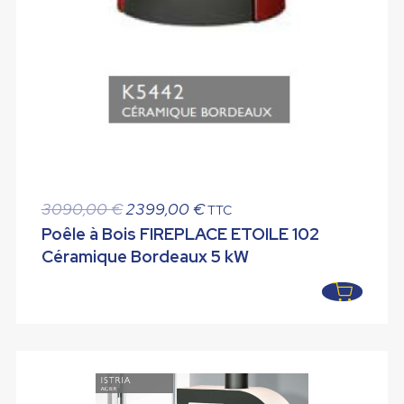
Le
Le
3090,00
€
2399,00
€
TTC
prix
prix
Poêle à Bois FIREPLACE ETOILE 102
initial
actuel
Céramique Bordeaux 5 kW
était :
est :
3090,00 €.
2399,00 €.