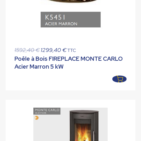
Le
Le
1592,40
€
1299,40
€
TTC
prix
prix
Poêle à Bois FIREPLACE MONTE CARLO
initial
actuel
Acier Marron 5 kW
était :
est :
1592,40 €.
1299,40 €.