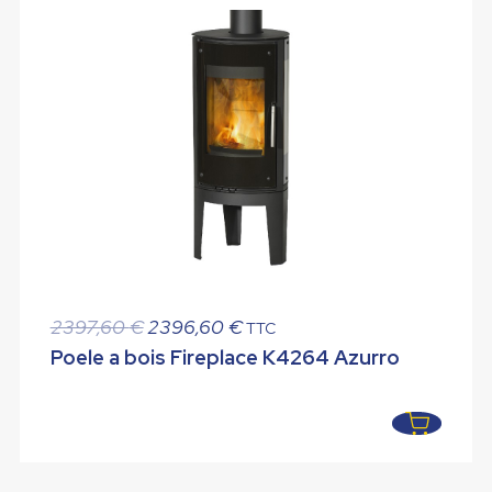
Le
Le
2397,60
€
2396,60
€
TTC
prix
prix
Poele a bois Fireplace K4264 Azurro
initial
actuel
était :
est :
2397,60 €.
2396,60 €.