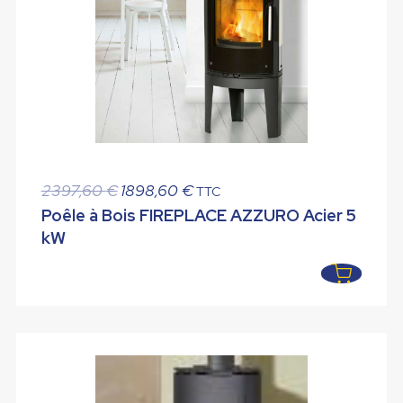
Le
Le
2397,60
€
1898,60
€
TTC
prix
prix
Poêle à Bois FIREPLACE AZZURO Acier 5
initial
actuel
kW
était :
est :
2397,60 €.
1898,60 €.