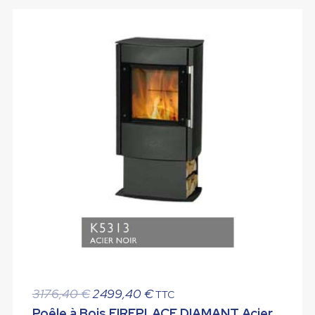
Le
Le
3176,40
€
2499,40
€
TTC
prix
prix
Poêle à Bois FIREPLACE DIAMANT Acier