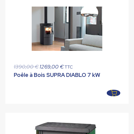
Le
Le
1390,00
€
1269,00
€
TTC
prix
prix
Poêle à Bois SUPRA DIABLO 7 kW
initial
actuel
était :
est :
1390,00 €.
1269,00 €.