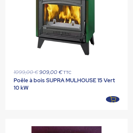
Le
Le
1099,00
€
909,00
€
TTC
prix
prix
Poêle à bois SUPRA MULHOUSE 15 Vert
initial
actuel
10 kW
était :
est :
1099,00 €.
909,00 €.