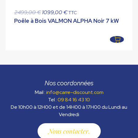
Le
Le
2499,00
€
1099,00
€
TTC
prix
prix
Poêle à Bois VALMON ALPHA Noir 7 kW
initial
actuel
était :
est :
2499,00 €.
1099,00 €.
Nos coordonnées
Mail :
info@carre-discount.com
Tel :
09 84 16 43 10
De 10h00 à 12H00 et de 14H00 à 17H00 du Lundi au
Vendredi
Nous contacter