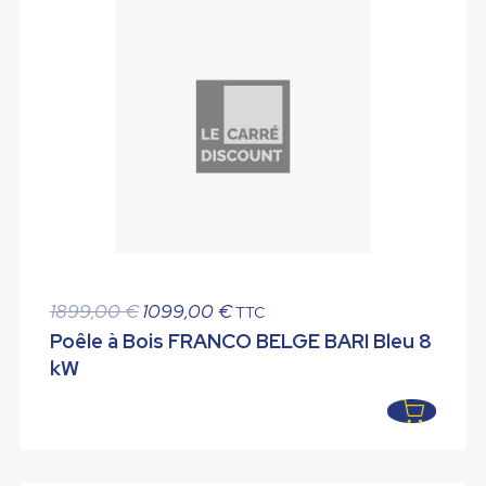
Le
Le
1899,00
€
1099,00
€
TTC
prix
prix
Poêle à Bois FRANCO BELGE BARI Bleu 8
initial
actuel
kW
était :
est :
1899,00 €.
1099,00 €.