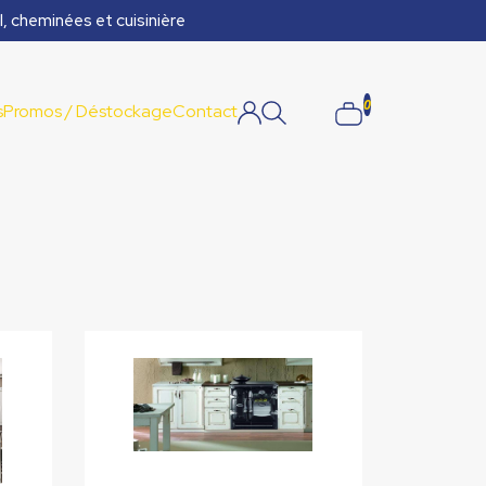
l, cheminées et cuisinière
0
s
Promos / Déstockage
Contact