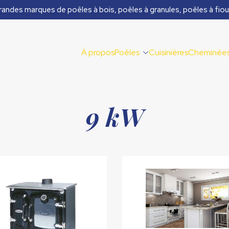
randes marques de poêles à bois, poêles à granules, poêles à fiou
À propos
Poêles
Cuisinières
Cheminée
9 kW