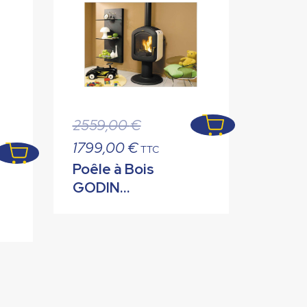
Le
2559,00
€
prix
Le
1799,00
€
TTC
initial
prix
Poêle à Bois
était :
actuel
GODIN
2559,00 €.
est :
BIOFONTE
1799,00 €.
.
Sable 9 kW