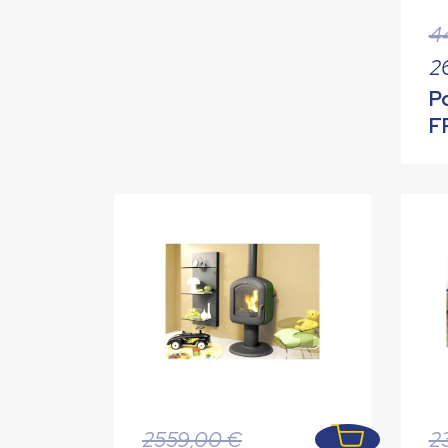
4
2
P
F
R
Pi
9
Le
2559,00
€
2