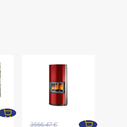
Le
3566,47
€