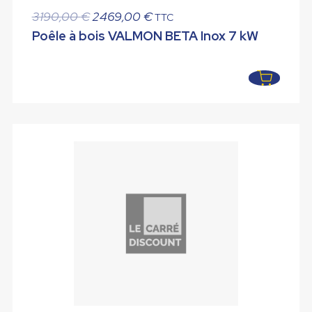
Le
Le
3190,00
€
2469,00
€
TTC
prix
prix
Poêle à bois VALMON BETA Inox 7 kW
initial
actuel
était :
est :
3190,00 €.
2469,00 €.