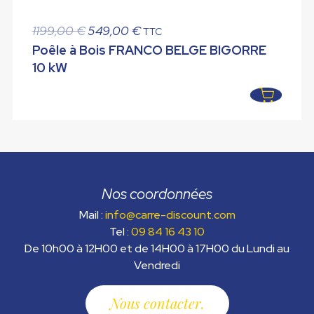
Le
Le
1199,00
€
549,00
€
TTC
prix
prix
Poêle à Bois FRANCO BELGE BIGORRE
initial
actuel
10 kW
était :
est :
1199,00 €.
549,00 €.
Nos coordonnées
Mail :
info@carre-discount.com
Tel :
09 84 16 43 10
De 10h00 à 12H00 et de 14H00 à 17H00 du Lundi au
Vendredi
Nous contacter