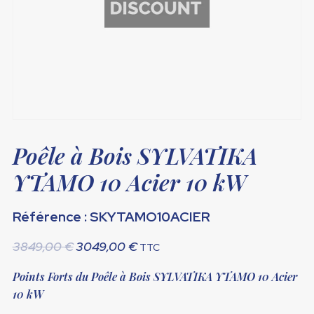
Poêle à Bois SYLVATIKA
YTAMO 10 Acier 10 kW
Référence : SKYTAMO10ACIER
Le
Le
3849,00
€
3049,00
€
TTC
prix
prix
Points Forts du Poêle à Bois SYLVATIKA YTAMO 10 Acier
initial
actuel
10 kW
était :
est :
3849,00 €.
3049,00 €.