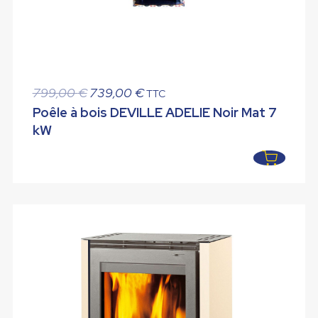
Le
Le
799,00
€
739,00
€
TTC
prix
prix
Poêle à bois DEVILLE ADELIE Noir Mat 7
initial
actuel
kW
était :
est :
799,00 €.
739,00 €.