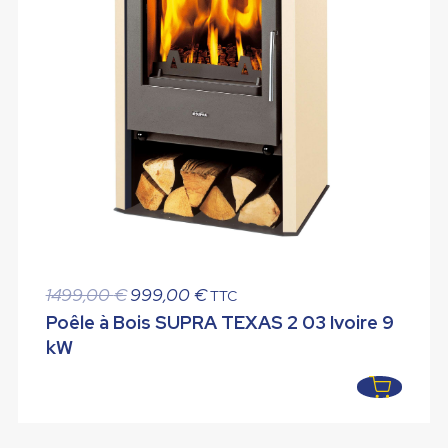
Le
Le
1499,00
€
999,00
€
TTC
prix
prix
Poêle à Bois SUPRA TEXAS 2 03 Ivoire 9
initial
actuel
kW
était :
est :
1499,00 €.
999,00 €.