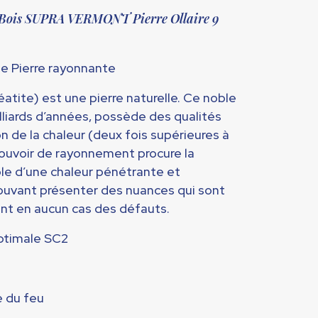
prix
 à Bois SUPRA VERMONT Pierre Ollaire 9
actuel
est :
€.
2219,00 €.
ne Pierre rayonnante
téatite) est une pierre naturelle. Ce noble
milliards d’années, possède des qualités
 de la chaleur (deux fois supérieures à
pouvoir de rayonnement procure la
le d’une chaleur pénétrante et
pouvant présenter des nuances qui sont
ont en aucun cas des défauts.
ptimale SC2
e du feu