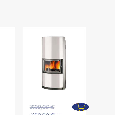
Le
3199,00
€
prix
Le