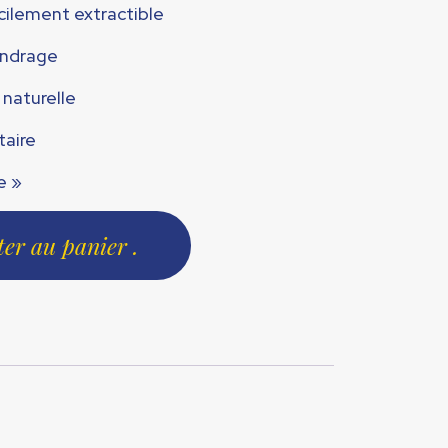
acilement extractible
endrage
 naturelle
taire
e »
ter au panier