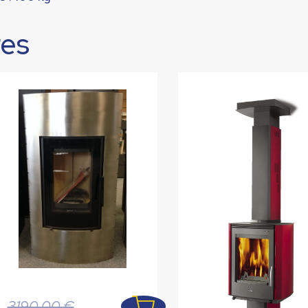
res
Le
3190,00
€