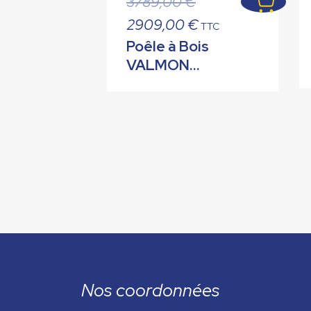
3789,00
€
prix
Le
2909,00
€
TTC
initial
prix
Poêle à Bois
était :
actuel
VALMON
3789,00 €.
est :
GAMMA
2909,00 €.
Ollaire 8 kW
Nos coordonnées