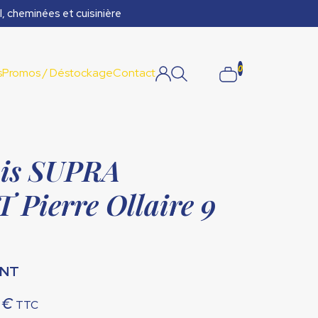
l, cheminées et cuisinière
0
s
Promos / Déstockage
Contact
ois SUPRA
Pierre Ollaire 9
ONT
Le
0
€
TTC