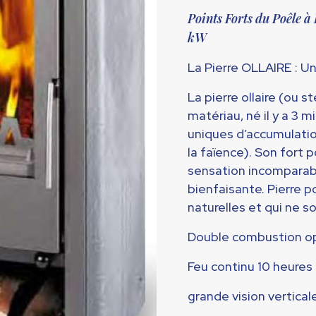
prix
Points Forts du Poêle
initial
kW
était :
2649,00 
La Pierre OLLAIRE : U
La pierre ollaire (ou s
matériau, né il y a 3 
uniques d’accumulation
la faïence). Son fort 
sensation incomparab
bienfaisante. Pierre 
naturelles et qui ne s
Double combustion o
Feu continu 10 heures
grande vision vertical