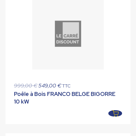
Le
Le
999,00
€
549,00
€
TTC
prix
prix
Poêle à Bois FRANCO BELGE BIGORRE
initial
actuel
10 kW
était :
est :
999,00 €.
549,00 €.