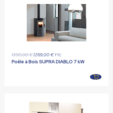
Le
Le
1390,00
€
1269,00
€
TTC
prix
prix
Poêle à Bois SUPRA DIABLO 7 kW
initial
actuel
était :
est :
1390,00 €.
1269,00 €.