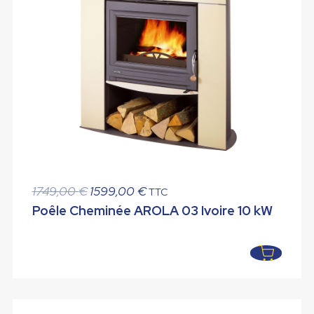
Le
Le
1749,00
€
1599,00
€
TTC
prix
prix
Poêle Cheminée AROLA 03 Ivoire 10 kW
initial
actuel
était :
est :
1749,00 €.
1599,00 €.