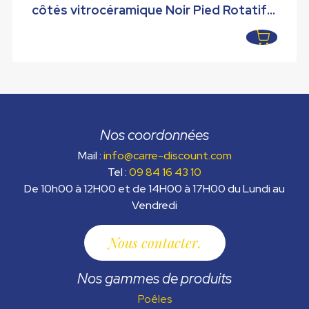
initial
actuel
côtés vitrocéramique Noir Pied Rotatif
était :
est :
10 kW
2599,00 €.
2189,00 €.
Nos coordonnées
Mail :
info@carre-discount.com
Tel :
09 84 16 43 10
De 10h00 à 12H00 et de 14H00 à 17H00 du Lundi au
Vendredi
Nous contacter
Nos gammes de produits
Poêles