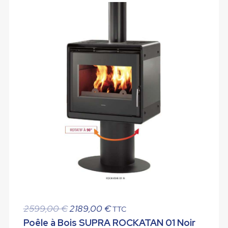
Le
Le
2599,00
€
2189,00
€
TTC
prix
prix
Poêle à Bois SUPRA ROCKATAN 01 Noir