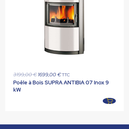
Le
Le
3199,00
€
1699,00
€
TTC
prix
prix
Poêle à Bois SUPRA ANTIBIA 07 Inox 9
initial
actuel
kW
était :
est :
3199,00 €.
1699,00 €.