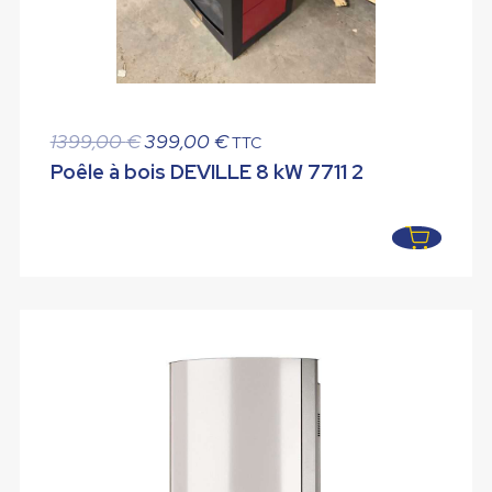
Le
Le
1399,00
€
399,00
€
TTC
prix
prix
Poêle à bois DEVILLE 8 kW 7711 2
initial
actuel
était :
est :
1399,00 €.
399,00 €.