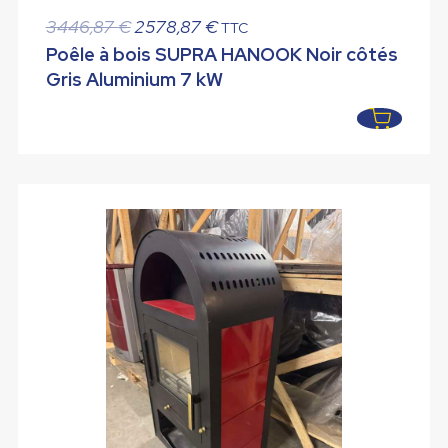
Le
Le
3446,87
€
2578,87
€
TTC
prix
prix
Poêle à bois SUPRA HANOOK Noir côtés
initial
actuel
Gris Aluminium 7 kW
était :
est :
3446,87 €.
2578,87 €.