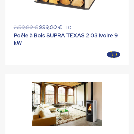
Le
Le
1499,00
€
999,00
€
TTC
prix
prix
Poêle à Bois SUPRA TEXAS 2 03 Ivoire 9
initial
actuel
kW
était :
est :
1499,00 €.
999,00 €.