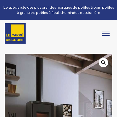
Le spécialiste des plus grandes marques de poêles à bois, poêles
à granules, poêles à fioul, cheminées et cuisinière