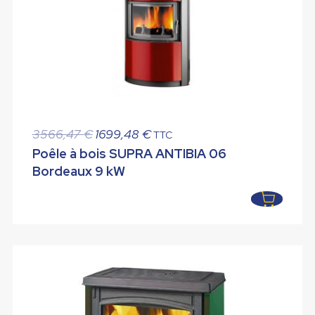
Le
Le
3566,47
€
1699,48
€
TTC
prix
prix
Poêle à bois SUPRA ANTIBIA 06
initial
actuel
Bordeaux 9 kW
était :
est :
3566,47 €.
1699,48 €.