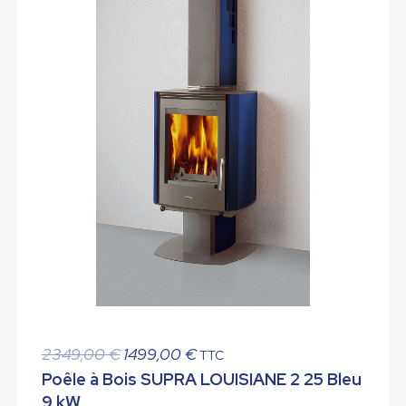
Le
Le
2349,00
€
1499,00
€
TTC
prix
prix
Poêle à Bois SUPRA LOUISIANE 2 25 Bleu
initial
actuel
9 kW