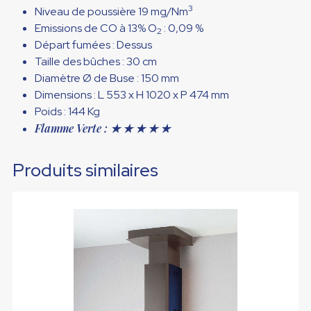
3
Niveau de poussière 19 mg/Nm
Emissions de CO à 13% O
:
0,09 %
2
Départ fumées : D
essus
Taille des bûches : 30
cm
Diamètre Ø de Buse :
150 mm
Dimensions :
L 553 x H 1020 x P 474 mm
Poids : 144 Kg
Flamme Verte : ★ ★ ★ ★ ★
Produits similaires