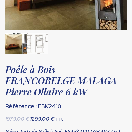
Poêle à Bois
FRANCOBELGE MALAGA
Pierre Ollaire 6 kW
Référence : FBK2410
Le
Le
1979,00
€
1299,00
€
TTC
prix
prix
Points Forts du Poêle à Bois FRANCOBELGE MALAGA