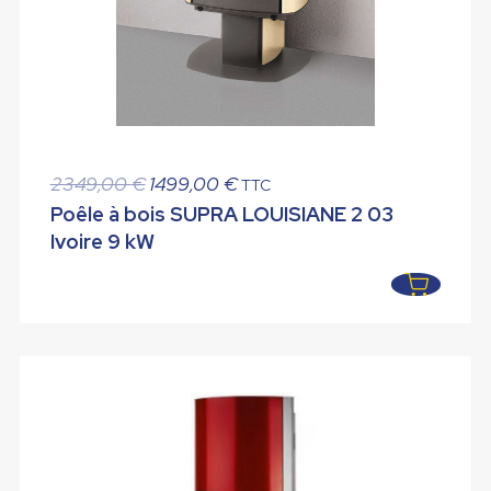
Le
Le
2349,00
€
1499,00
€
TTC
prix
prix
Poêle à bois SUPRA LOUISIANE 2 03
initial
actuel
Ivoire 9 kW
était :
est :
2349,00 €.
1499,00 €.