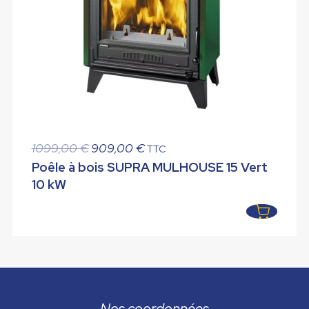
Le
Le
1099,00
€
909,00
€
TTC
prix
prix
Poêle à bois SUPRA MULHOUSE 15 Vert
initial
actuel
10 kW
était :
est :
1099,00 €.
909,00 €.
Nos coordonnées