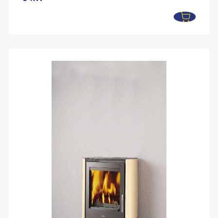
était :
est :
2349,00 €.
1499,00 €.