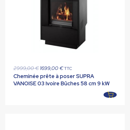
Le
Le
2999,00
€
1699,00
€
TTC
prix
prix
Cheminée prête à poser SUPRA
initial
actuel
VANOISE 03 Ivoire Bûches 58 cm 9 kW
était :
est :
2999,00 €.
1699,00 €.