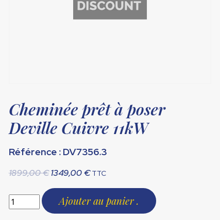
Cheminée prêt à poser
Deville Cuivre 11kW
Référence : DV7356.3
Le
Le
1899,00
€
1349,00
€
TTC
prix
prix
initial
actuel
Ajouter au panier
était :
est :
1899,00 €.
1349,00 €.