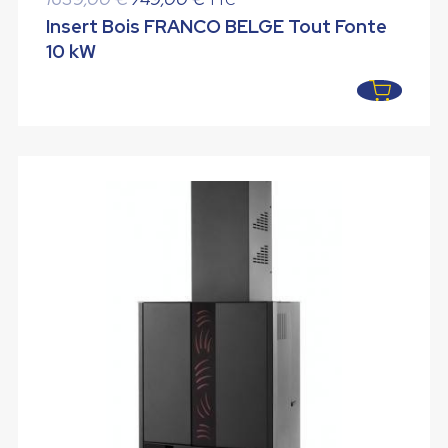
prix
prix
Insert Bois FRANCO BELGE Tout Fonte
initial
actuel
10 kW
était :
est :
1639,00 €.
749,00 €.