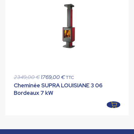
Le
Le
2349,00
€
1769,00
€
TTC
prix
prix
Cheminée SUPRA LOUISIANE 3 06
initial
actuel
Bordeaux 7 kW
était :
est :
2349,00 €.
1769,00 €.