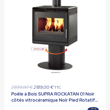
Le
Le
2599,00
€
2189,00
€
TTC
prix
prix
Poêle à Bois SUPRA ROCKATAN 01 Noir
initial
actuel
côtés vitrocéramique Noir Pied Rotatif
était :
est :
10 kW