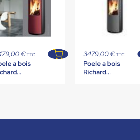
479,00
€
3479,00
€
TTC
TTC
oele a bois
Poele a bois
ichard
Richard
edroff
Ledroff
opaze
Topaze gris
ordeau