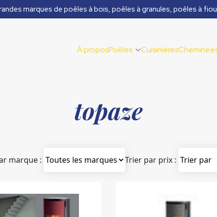
randes marques de poêles à bois, poêles à granules, poêles à fiou
À propos
Poêles
Cuisinières
Cheminée
topaze
par marque :
Trier par prix :