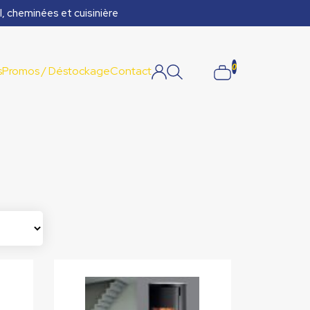
l, cheminées et cuisinière
0
s
Promos / Déstockage
Contact