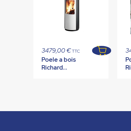
3479,00
€
3
TTC
Poele a bois
P
Richard
R
Ledroff
L
Topaze blanc
T
b