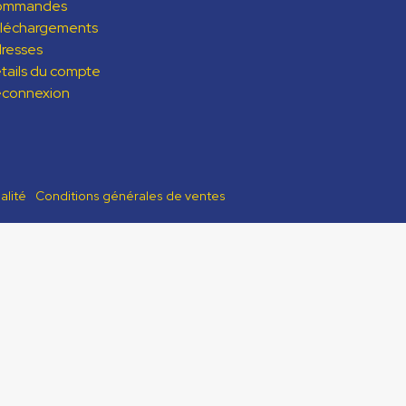
ommandes
léchargements
resses
tails du compte
connexion
alité
Conditions générales de ventes