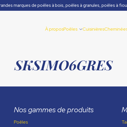
randes marques de poêles à bois, poêles à granules, poêles à fiou
À propos
Poêles
Cuisinières
Cheminée
SKSIMO6GRES
Nos gammes de produits
M
Poêles
Ta