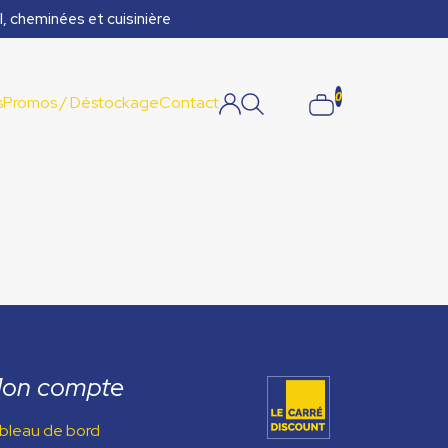
l, cheminées et cuisinière
0
s
Promos / Déstockage
Contact
on compte
bleau de bord