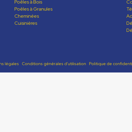
Poêles à Bois
C
Poêles à Granules
Té
Cheminées
Ad
Cuisinières
Dé
Dé
ns légales
Conditions générales d’utilisation
Politique de confidenti