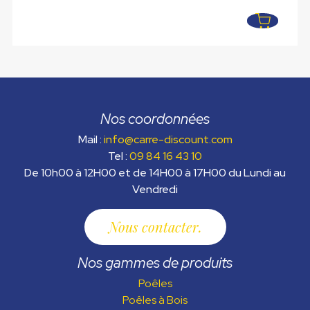
était :
est :
3549,00 €.
1499,00 €.
Nos coordonnées
Mail :
info@carre-discount.com
Tel :
09 84 16 43 10
De 10h00 à 12H00 et de 14H00 à 17H00 du Lundi au
Vendredi
Nous contacter
Nos gammes de produits
Poêles
Poêles à Bois