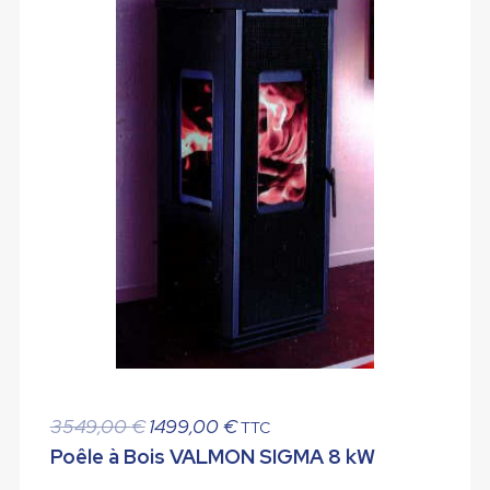
Le
Le
3549,00
€
1499,00
€
TTC
prix
prix
Poêle à Bois VALMON SIGMA 8 kW
initial
actuel