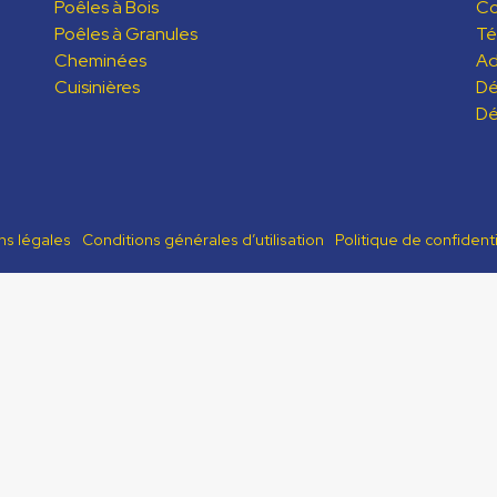
Poêles à Bois
C
Poêles à Granules
Té
Cheminées
Ad
Cuisinières
Dé
Dé
ns légales
Conditions générales d’utilisation
Politique de confidenti