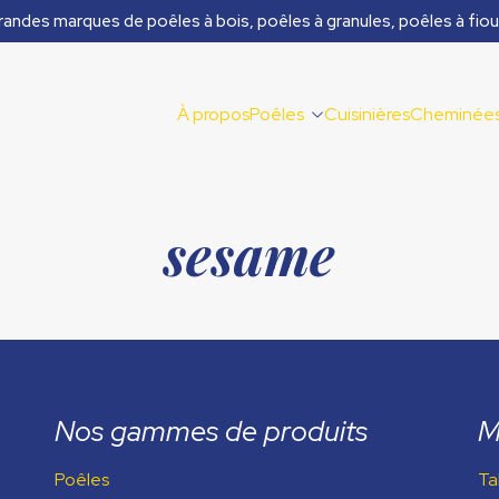
randes marques de poêles à bois, poêles à granules, poêles à fiou
À propos
Poêles
Cuisinières
Cheminée
sesame
Nos gammes de produits
M
Poêles
Ta