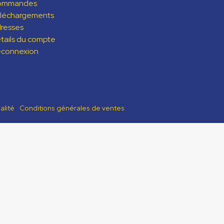
ommandes
léchargements
resses
tails du compte
connexion
alité
Conditions générales de ventes