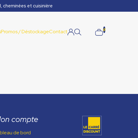
l, cheminées et cuisinière
0
s
Promos / Déstockage
Contact
on compte
bleau de bord