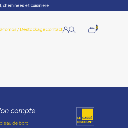
l, cheminées et cuisinière
0
s
Promos / Déstockage
Contact
on compte
bleau de bord