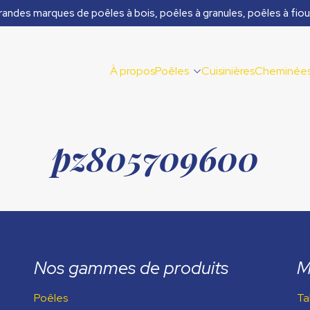
randes marques de poêles à bois, poêles à granules, poêles à fiou
À propos
Poêles
Cuisinières
Cheminée
pz805709600
Nos gammes de produits
M
Poêles
Ta