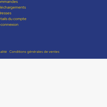
ommandes
léchargements
resses
tails du compte
connexion
alité
Conditions générales de ventes