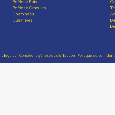
Poêles à Bois
C
Poêles à Granules
Té
Cheminées
Ad
Cuisinières
Dé
Dé
ns légales
Conditions générales d’utilisation
Politique de confidenti