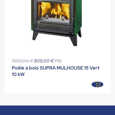
Le
Le
1099,00
€
909,00
€
TTC
prix
prix
Poêle à bois SUPRA MULHOUSE 15 Vert
initial
actuel
10 kW
était :
est :
1099,00 €.
909,00 €.