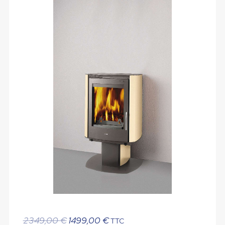
Le
Le
2349,00
€
1499,00
€
TTC