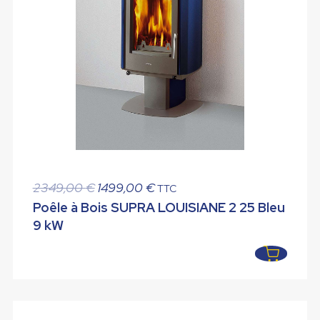
Le
Le
2349,00
€
1499,00
€
TTC
prix
prix
Poêle à Bois SUPRA LOUISIANE 2 25 Bleu
initial
actuel
9 kW
était :
est :
2349,00 €.
1499,00 €.