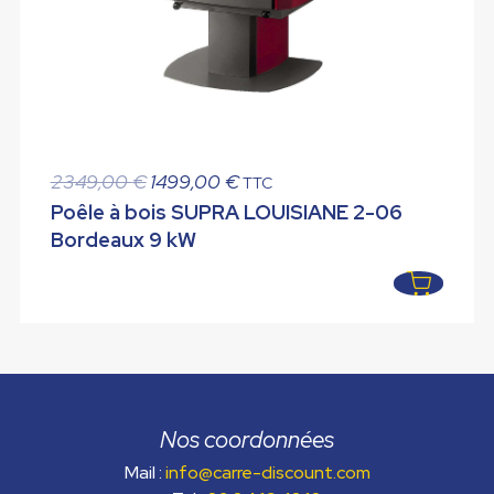
Le
Le
2349,00
€
1499,00
€
TTC
prix
prix
Poêle à bois SUPRA LOUISIANE 2-06
initial
actuel
Bordeaux 9 kW
était :
est :
2349,00 €.
1499,00 €.
Nos coordonnées
Mail :
info@carre-discount.com