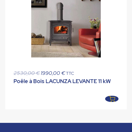
Le
Le
2530,00
€
1990,00
€
TTC
prix
prix
Poêle à Bois LACUNZA LEVANTE 11 kW
initial
actuel
était :
est :
2530,00 €.
1990,00 €.