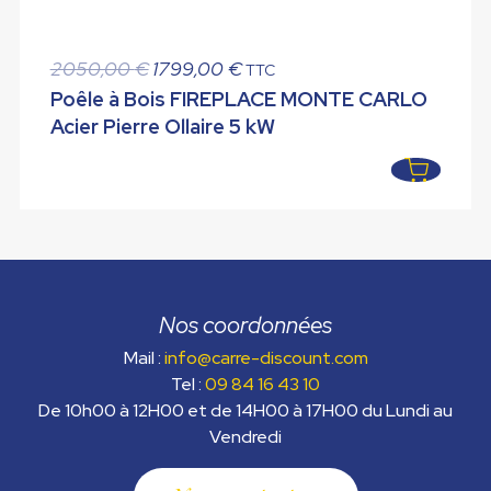
Le
Le
2050,00
€
1799,00
€
TTC
prix
prix
Poêle à Bois FIREPLACE MONTE CARLO
initial
actuel
Acier Pierre Ollaire 5 kW
était :
est :
2050,00 €.
1799,00 €.
Nos coordonnées
Mail :
info@carre-discount.com
Tel :
09 84 16 43 10
De 10h00 à 12H00 et de 14H00 à 17H00 du Lundi au
Vendredi