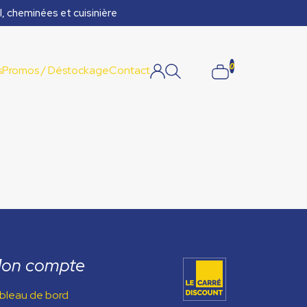
l, cheminées et cuisinière
0
s
Promos / Déstockage
Contact
on compte
bleau de bord