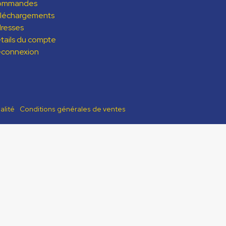
ommandes
léchargements
resses
tails du compte
connexion
alité
Conditions générales de ventes