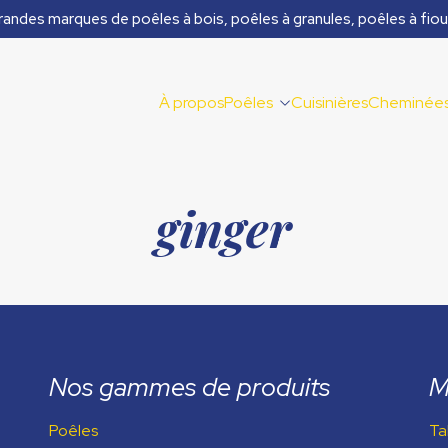
randes marques de poêles à bois, poêles à granules, poêles à fiou
À propos
Poêles
Cuisinières
Cheminée
ginger
Nos gammes de produits
M
Poêles
Ta