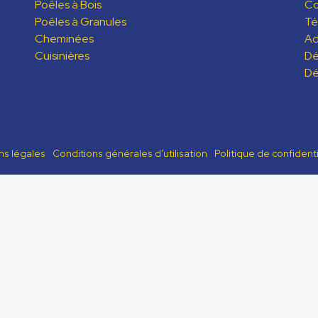
Poêles à Bois
C
Poêles à Granules
Té
Cheminées
Ad
Cuisinières
Dé
Dé
ns légales
Conditions générales d’utilisation
Politique de confidenti