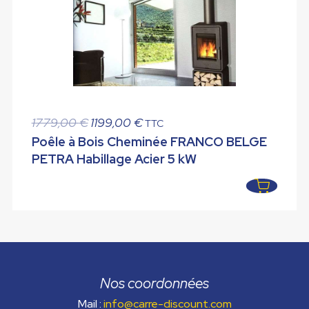
Le
Le
1779,00
€
1199,00
€
TTC
prix
prix
Poêle à Bois Cheminée FRANCO BELGE
initial
actuel
PETRA Habillage Acier 5 kW
était :
est :
1779,00 €.
1199,00 €.
Nos coordonnées
Mail :
info@carre-discount.com