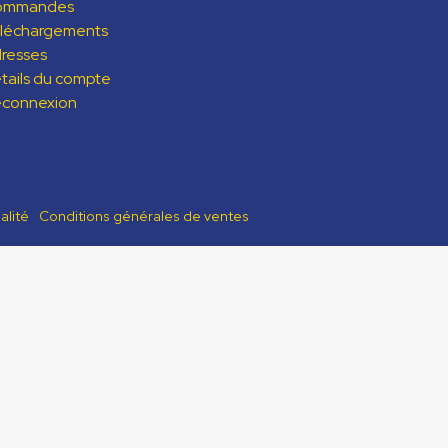
ommandes
léchargements
resses
tails du compte
connexion
alité
Conditions générales de ventes