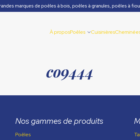
randes marques de poêles à bois, poêles à granules, poêles à fiou
À propos
Poêles
Cuisinières
Cheminée
co9444
Nos gammes de produits
M
Poêles
Ta