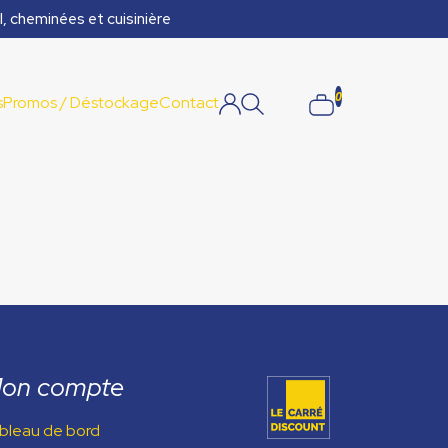
l, cheminées et cuisinière
0
s
Promos / Déstockage
Contact
on compte
bleau de bord