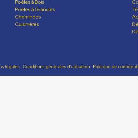
Poêles à Bois
C
Poêles à Granules
Té
Cheminées
Ad
Cuisinières
Dé
Dé
ns légales
Conditions générales d’utilisation
Politique de confidenti