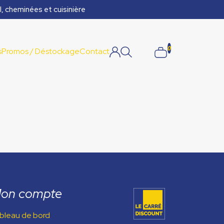
l, cheminées et cuisinière
0
s
Promos / Déstockage
Contact
on compte
bleau de bord