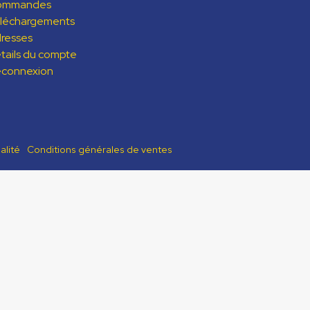
ommandes
léchargements
resses
tails du compte
connexion
alité
Conditions générales de ventes