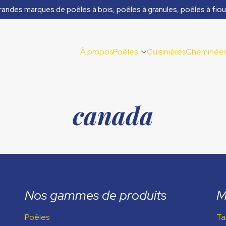
randes marques de poêles à bois, poêles à granules, poêles à fiou
À propos
Poêles
Cuisinières
Cheminée
canada
Nos gammes de produits
M
Poêles
Ta