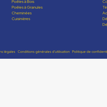
Poêles à Bois
C
Poêles à Granules
Té
Cheminées
Ad
Cuisinières
Dé
Dé
ns légales
Conditions générales d’utilisation
Politique de confidenti