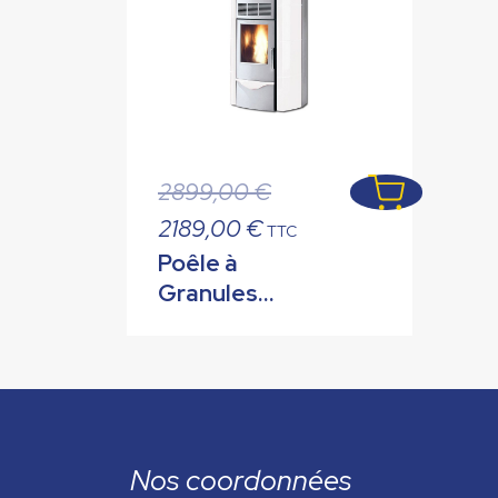
Le
2899,00
€
prix
Le
2189,00
€
TTC
initial
prix
Poêle à
était :
actuel
Granules
2899,00 €.
est :
PALAZZETTI
2189,00 €.
ECOFIRE
SILENT
Façade Gris 8
kW
Nos coordonnées