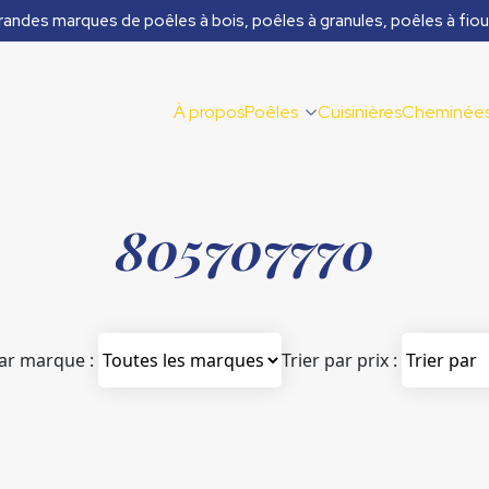
randes marques de poêles à bois, poêles à granules, poêles à fiou
À propos
Poêles
Cuisinières
Cheminée
805707770
par marque :
Trier par prix :