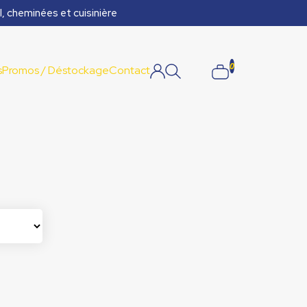
l, cheminées et cuisinière
0
s
Promos / Déstockage
Contact