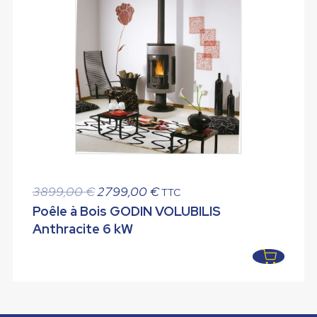
Le
Le
3899,00
€
2799,00
€
TTC
prix
prix
Poêle à Bois GODIN VOLUBILIS
initial
actuel
Anthracite 6 kW
était :
est :
3899,00 €.
2799,00 €.