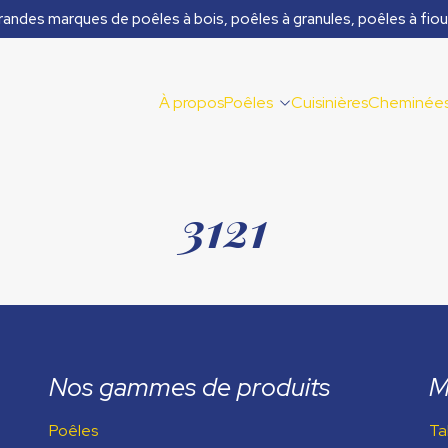
randes marques de poêles à bois, poêles à granules, poêles à fiou
À propos
Poêles
Cuisinières
Cheminée
3121
Nos gammes de produits
M
Poêles
Ta