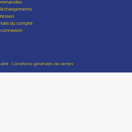
ommandes
léchargements
resses
tails du compte
connexion
alité
Conditions générales de ventes