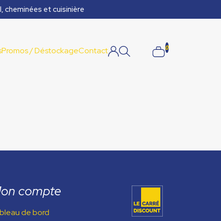
l, cheminées et cuisinière
0
s
Promos / Déstockage
Contact
on compte
bleau de bord