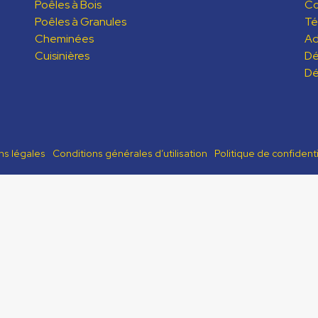
Poêles à Bois
C
Poêles à Granules
Té
Cheminées
Ad
Cuisinières
Dé
Dé
ns légales
Conditions générales d’utilisation
Politique de confidenti