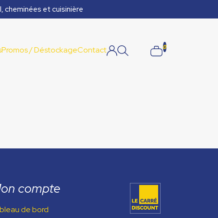
l, cheminées et cuisinière
0
s
Promos / Déstockage
Contact
on compte
bleau de bord