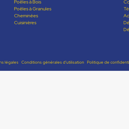
Poêles à Bois
C
Poêles à Granules
Té
Cheminées
Ad
Cuisinières
Dé
Dé
ns légales
Conditions générales d’utilisation
Politique de confidenti