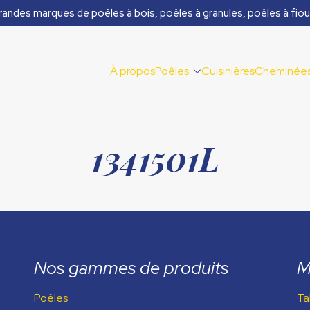
randes marques de poêles à bois, poêles à granules, poêles à fiou
À propos
Poêles
Cuisinières
Cheminée
1341501L
Nos gammes de produits
M
Poêles
Ta