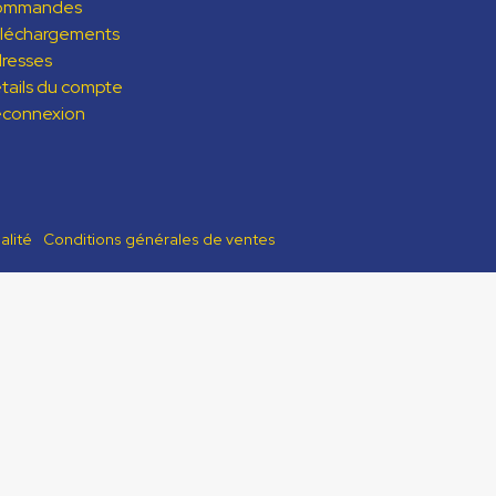
ommandes
léchargements
resses
tails du compte
connexion
alité
Conditions générales de ventes